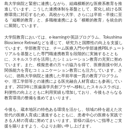
島大学病院と緊密に連携しながら、組織横断的な医療系教育を推
進しています。こうした連携体制を基盤として、変化し続ける医
療環境に対応するため、高校から大学、さらには卒前・卒後に至
る「縦断的教育」と、多職種連携による「横断的教育」を統合的
に展開しています。
大学院教育においては、e-learningや英語プログラム、Tokushima
Bioscience Retreatなどを通じて、研究力と国際性の向上を支援し
ています。学部教育では、チーム医療入門や学部連携PBLチュート
リアルを基盤とした専門職連携教育を段階的に実施するととも
に、スキルスラボを活用したシミュレーション教育の充実に努め
ています。また、模擬患者の方々の協力を得て、医療面接や対人
関係能力を育むコミュニケーション教育にも注力しています。さ
らに、徳島大学病院と連携した卒前卒後一貫の教育プログラム
や、理工学部等との連携による医光融合人材育成にも参画してい
ます。2023年に医歯薬学共創プラザへ移転したスキルスラボは、
利便性の向上とともに利用実績も増加しており、今後もさらなる
教育環境の整備を進めてまいります。
今後も、蔵本地区の特色ある環境を活かし、領域の枠を超えた次
世代の医療人育成に邁進するとともに、患者中心の医療を実践で
きる人材の育成に努めてまいります。皆様の温かいご指導とご支
援を賜りますよう、心よりお願い申し上げます。