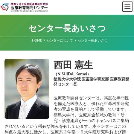
コ
ナ
ン
ビ
テ
ゲ
ン
ー
ツ
シ
センター長あいさつ
へ
ョ
ス
ン
キ
に
HOME
センターについて
センター長あいさつ
ッ
移
プ
動
西田 憲生
（NISHIDA, Kensei）
徳島大学大学院 医歯薬学研究部 医療教育開
発センター長
医療教育開発センターは、高度な専門性
を備えた医療人と、優れた生命科学研究
者の育成を目的として活動しています。
徳島大学は、医療系全領域の教育・研
究・診療組織が一つのキャンパスに集約
されているという稀有な強みを有しています。本センターはこの
利点を最大限に活かし、医療系３学部・５大学院研究科および徳