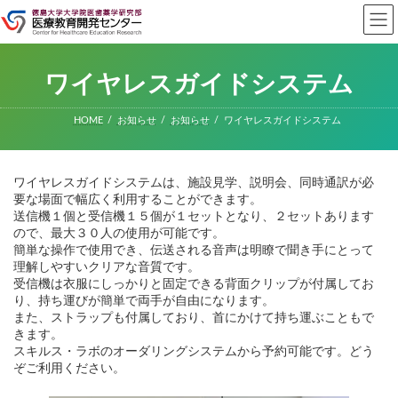
コ
ナ
ン
ビ
テ
ゲ
ン
ー
ツ
シ
ワイヤレスガイドシステム
へ
ョ
ス
ン
キ
に
HOME
お知らせ
お知らせ
ワイヤレスガイドシステム
ッ
移
プ
動
ワイヤレスガイドシステムは、施設見学、説明会、同時通訳が必
要な場面で幅広く利用することができます。
送信機１個と受信機１５個が１セットとなり、２セットあります
ので、最大３０人の使用が可能です。
簡単な操作で使用でき、伝送される音声は明瞭で聞き手にとって
理解しやすいクリアな音質です。
受信機は衣服にしっかりと固定できる背面クリップが付属してお
り、持ち運びが簡単で両手が自由になります。
また、ストラップも付属しており、首にかけて持ち運ぶこともで
きます。
スキルス・ラボのオーダリングシステムから予約可能です。どう
ぞご利用ください。