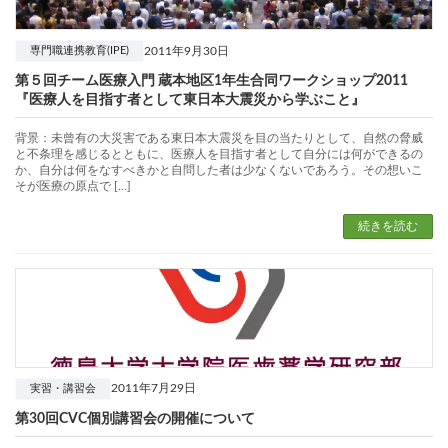
2011年9月30日
専門職連携教育(IPE)
第５回チーム医療入門 蔵本地区1年生合同ワークショップ2011
『医療人を目指す者として東日本大震災から学ぶこと』
背景：未曾有の大災害である東日本大震災を目の当たりとして、自然の脅威
と不条理を感じるとともに、医療人を目指す者として自分には何ができるの
か、自分は何をなすべきかと自問した者は少なくないであろう。その想いこ
そが医療の原点で […]
続きを読む
2011年7月29日
実習・講習会
第30回CVC個別講習会の開催について