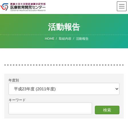
コ
ナ
ン
ビ
テ
ゲ
ン
ー
ツ
シ
活動報告
へ
ョ
ス
ン
キ
に
HOME
取組内容
活動報告
ッ
移
プ
動
年度別
キーワード