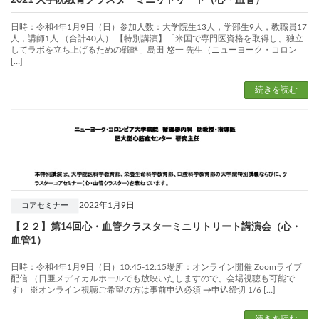
2021 大学院教育クラスターミニリトリート（心・血管）
日時：令和4年1月9日（日）参加人数：大学院生13人，学部生9人，教職員17
人，講師1人 （合計40人） 【特別講演】「米国で専門医資格を取得し、独立
してラボを立ち上げるための戦略」島田 悠一 先生（ニューヨーク・コロン
[…]
続きを読む
2022年1月9日
コアセミナー
【２２】第14回心・血管クラスターミニリトリート講演会（心・
血管1）
日時：令和4年1月9日（日）10:45-12:15場所：オンライン開催 Zoomライブ
配信 （日亜メディカルホールでも放映いたしますので、会場視聴も可能で
す） ※オンライン視聴ご希望の方は事前申込必須 →申込締切 1/6 […]