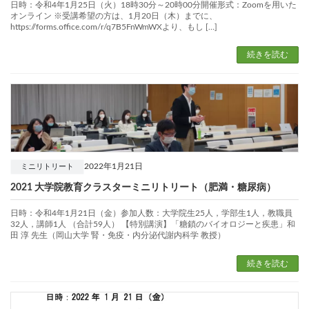
日時：令和4年1月25日（火）18時30分～20時00分開催形式：Zoomを用いた
オンライン ※受講希望の方は、1月20日（木）までに、
https://forms.office.com/r/q7B5FnWmWXより、もし […]
続きを読む
2022年1月21日
ミニリトリート
2021 大学院教育クラスターミニリトリート（肥満・糖尿病）
日時：令和4年1月21日（金）参加人数：大学院生25人，学部生1人，教職員
32人，講師1人 （合計59人） 【特別講演】「糖鎖のバイオロジーと疾患」和
田 淳 先生（岡山大学 腎・免疫・内分泌代謝内科学 教授）
続きを読む