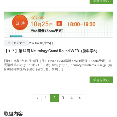
続きを読む
2021年10月25日
コアセミナー
【１７】第14回 Neurology Grand Round WEB（脳科学6）
日時：令和3年10月25日（月）18:00-19:30場所：WEB開催（Zoom予定）※
受講希望の方は、10月21日（木）締切までに、neuro@tokushima-u.ac.jp（臨
床神経科学医局 長谷）宛に氏名、所属 […]
続きを読む
«
固
1
固
2
固
3
固
4
»
投
定
定
定
定
ペ
ペ
ペ
ペ
稿
ー
ー
ー
ー
取組内容
ジ
ジ
ジ
ジ