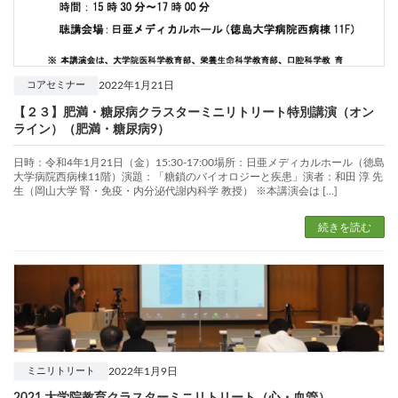
2022年1月21日
コアセミナー
【２３】肥満・糖尿病クラスターミニリトリート特別講演（オン
ライン）（肥満・糖尿病9）
日時：令和4年1月21日（金）15:30-17:00場所：日亜メディカルホール（徳島
大学病院西病棟11階）演題：「糖鎖のバイオロジーと疾患」演者：和田 淳 先
生（岡山大学 腎・免疫・内分泌代謝内科学 教授） ※本講演会は […]
続きを読む
2022年1月9日
ミニリトリート