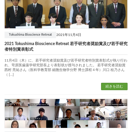
2021年11月4日
Tokushima Bioscience Retreat
2021 Tokushima Bioscience Retreat 若手研究者奨励賞及び若手研究
者特別賞表彰式
11月4日（木）に、若手研究者奨励賞及び若手研究者特別賞表彰式が執り行わ
れ、苛原医歯薬学研究部長より表彰状が授与されました。 若手研究者奨励賞
西村 亮祐さん（医科学教育部 細胞生物学分野 博士課程４年）川口 桂乃さん
（ […]
続きを読む