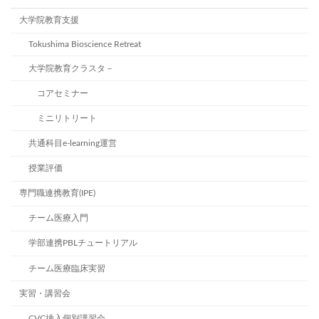
の
大学院教育支援
ペ
Tokushima Bioscience Retreat
ー
大学院教育クラスタ－
ジ
コアセミナー
送
ミニリトリート
り
共通科目e-learning運営
授業評価
専門職連携教育(IPE)
チーム医療入門
学部連携PBLチュートリアル
チーム医療臨床実習
実習・講習会
CVC挿入個別講習会