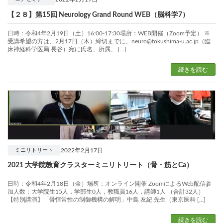
【２８】第15回 Neurology Grand Round WEB（脳科学7）
日時：令和4年2月19日（土）16:00-17:30場所：WEB開催（Zoom予定） ※
受講希望の方は、2月17日（木）締切までに、neuro@tokushima-u.ac.jp（臨
床神経科学医局 長谷）宛に氏名、所属、 […]
続きを読む
2022年2月17日
ミニリトリート
2021 大学院教育クラスターミニリトリート（骨・筋とCa）
日時：令和4年2月18日（金）場所：オンライン開催 ZoomによるWeb配信参
加人数：大学院生15人，学部生0人，教職員16人，講師1人 （合計32人）
【特別講演】「骨恒常性の制御機構の解明」中島 友紀 先生（東京医科 […]
続きを読む