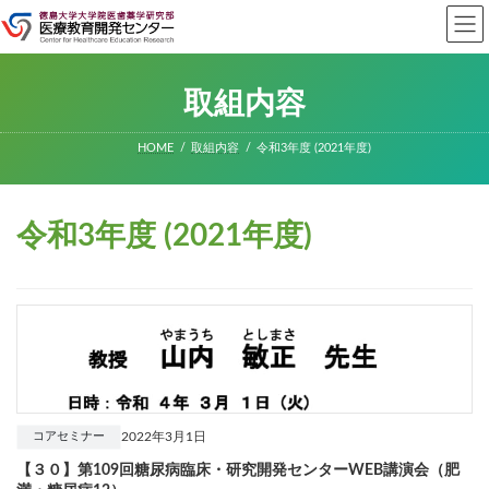
コ
ナ
ン
ビ
テ
ゲ
ン
ー
ツ
シ
取組内容
へ
ョ
ス
ン
キ
に
HOME
取組内容
令和3年度 (2021年度)
ッ
移
プ
動
令和3年度 (2021年度)
2022年3月1日
コアセミナー
【３０】第109回糖尿病臨床・研究開発センターWEB講演会（肥