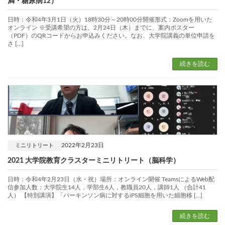
満・糖尿病12）
日時：令和4年3月1日（火）18時30分～20時00分開催形式：Zoomを用いた
オンライン ※受講希望の方は、2月24日（木）までに、案内ポスター
（PDF）のQRコードからお申込みください。なお、大学院講義の単位申請を
さ […]
続きを読む
2022年2月23日
ミニリトリート
2021 大学院教育クラスターミニリトリート（脳科学）
日時：令和4年2月23日（水・祝）場所：オンライン開催 TeamsによるWeb配
信参加人数：大学院生14人，学部生6人，教職員20人，講師1人 （合計41
人） 【特別講演】「パーキンソン病に対するiPS細胞を用いた細胞移 […]
続きを読む