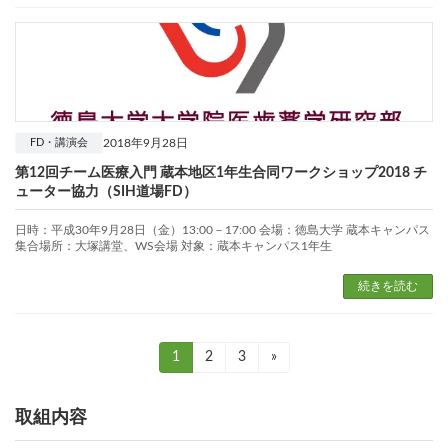
2018年9月28日
FD・講演会
第12回チーム医療入門 蔵本地区1年生合同ワークショップ2018 チ
ューター協力（SIH道場FD）
日時：平成30年9月28日（金）13:00－17:00 会場：徳島大学 蔵本キャンパス
集合場所：大塚講堂、WS会場 対象：蔵本キャンパス1年生
続きを読む
固
1
固
2
固
3
»
投
定
定
定
ペ
ペ
ペ
稿
ー
ー
ー
取組内容
ジ
ジ
ジ
の