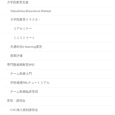
大学院教育支援
ペ
Tokushima Bioscience Retreat
ー
大学院教育クラスタ－
ジ
コアセミナー
送
ミニリトリート
り
共通科目e-learning運営
授業評価
専門職連携教育(IPE)
チーム医療入門
学部連携PBLチュートリアル
チーム医療臨床実習
実習・講習会
CVC挿入個別講習会