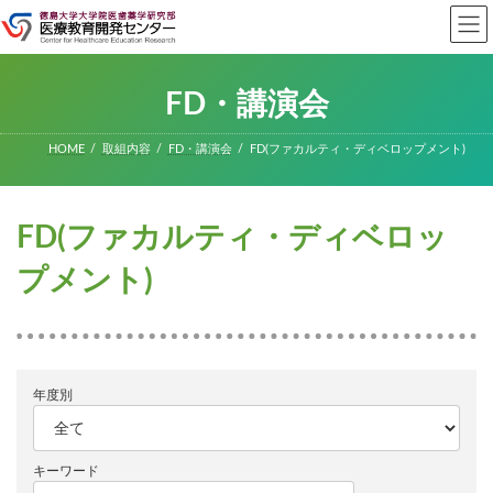
コ
ナ
ン
ビ
テ
ゲ
ン
ー
ツ
シ
FD・講演会
へ
ョ
ス
ン
キ
に
HOME
取組内容
FD・講演会
FD(ファカルティ・ディベロップメント)
ッ
移
プ
動
FD(ファカルティ・ディベロッ
プメント)
年度別
キーワード