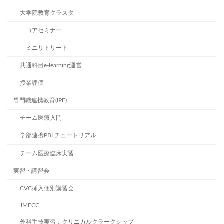
大学院教育クラスタ－
コアセミナー
ミニリトリート
共通科目e-learning運営
授業評価
専門職連携教育(IPE)
チーム医療入門
学部連携PBLチュートリアル
チーム医療臨床実習
実習・講習会
CVC挿入個別講習会
JMECC
外科手技実習：クリニカルクラークシップ