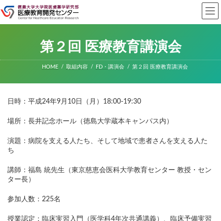
コ
ナ
ン
ビ
テ
ゲ
ン
ー
ツ
シ
第２回 医療教育講演会
へ
ョ
ス
ン
キ
に
HOME
取組内容
FD・講演会
第２回 医療教育講演会
ッ
移
プ
動
日時：平成24年9月10日（月）18:00-19:30
場所：長井記念ホール（徳島大学蔵本キャンパス内）
演題：病院を支える人たち、そして地域で患者さんを支える人た
ち
講師：福島 統先生（東京慈恵会医科大学教育センター 教授・セン
ター長）
参加人数：225名
授業認定：臨床実習入門（医学科4年次共通講義）、臨床予備実習