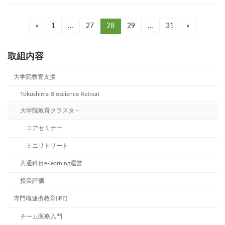
«
固
1
…
固
27
固
28
固
29
…
固
31
»
投
定
定
定
定
定
ペ
ペ
ペ
ペ
ペ
稿
ー
ー
ー
ー
ー
取組内容
ジ
ジ
ジ
ジ
ジ
の
大学院教育支援
ペ
Tokushima Bioscience Retreat
ー
大学院教育クラスタ－
ジ
コアセミナー
送
ミニリトリート
り
共通科目e-learning運営
授業評価
専門職連携教育(IPE)
チーム医療入門