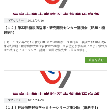
2013/09/16
コアセミナー
【１２】第33回糖尿病臨床・研究開発センター講演会（肥満・糖
尿病4）
日時：平成25年9月17日(火) 18:30-20:00場所：医学部第一会議室 (医学基礎A
棟2階)演題：糖尿病性大血管合併症の病態－血管壁と脂肪組織に生じる慢性炎
症の機序とイメージング－講師：佐田 政隆先生 （国立大学 […]
続きを読む
2013/09/09
コアセミナー
【１１】神経病態解析学セミナーシリーズ第14回（脳科学1）