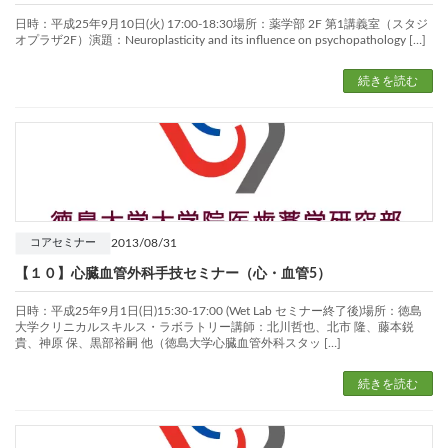
日時：平成25年9月10日(火) 17:00-18:30場所：薬学部 2F 第1講義室（スタジ
オプラザ2F）演題：Neuroplasticity and its influence on psychopathology […]
続きを読む
2013/08/31
コアセミナー
【１０】心臓血管外科手技セミナー（心・血管5）
日時：平成25年9月1日(日)15:30-17:00 (Wet Lab セミナー終了後)場所：徳島
大学クリニカルスキルス・ラボラトリー講師：北川哲也、北市 隆、藤本鋭
貴、神原 保、黒部裕嗣 他（徳島大学心臓血管外科スタッ […]
続きを読む