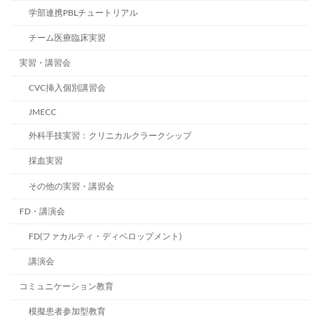
学部連携PBLチュートリアル
チーム医療臨床実習
実習・講習会
CVC挿入個別講習会
JMECC
外科手技実習：クリニカルクラークシップ
採血実習
その他の実習・講習会
FD・講演会
FD(ファカルティ・ディベロップメント)
講演会
コミュニケーション教育
模擬患者参加型教育