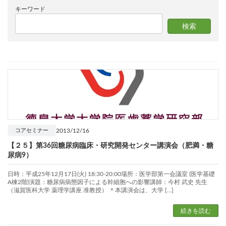
キーワード
2013/12/16
コアセミナー
【２５】第36回糖尿病臨床・研究開発センター講演会（肥満・糖
尿病9）
日時：平成25年12月17日(火) 18:30-20:00場所：医学部第一会議室 (医学基礎
A棟2階)演題：糖尿病病態因子による幹細胞への影響講師：今村 武史 先生
（滋賀医科大学 薬理学講座 准教授） ＊本講演会は、大学 […]
続きを読む