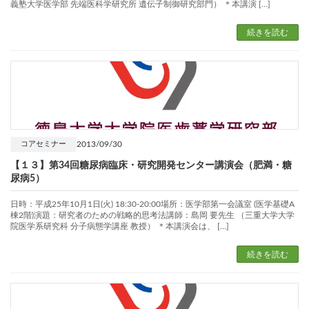
義塾大学医学部 先端医科学研究所 遺伝子制御研究部門） ＊本講演 […]
続きを読む
2013/09/30
コアセミナー
【１３】第34回糖尿病臨床・研究開発センター講演会（肥満・糖
尿病5）
日時：平成25年10月1日(火) 18:30-20:00場所：医学部第一会議室 (医学基礎A
棟2階)演題：研究者のための戦略的思考法講師：島岡 要先生 （三重大学大学
院医学系研究科 分子病態学講座 教授） ＊本講演会は、 […]
続きを読む