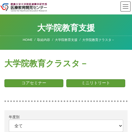
コ
ナ
ン
ビ
テ
ゲ
ン
ー
ツ
シ
大学院教育支援
へ
ョ
ス
ン
キ
に
HOME
取組内容
大学院教育支援
大学院教育クラスタ－
ッ
移
プ
動
大学院教育クラスタ－
コアセミナー
ミニリトリート
年度別