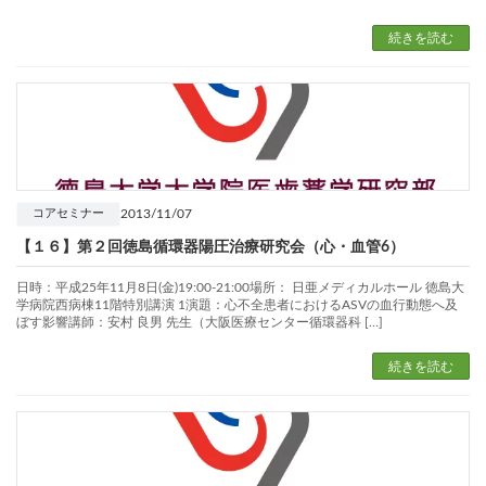
続きを読む
2013/11/07
コアセミナー
【１６】第２回徳島循環器陽圧治療研究会（心・血管6）
日時：平成25年11月8日(金)19:00-21:00場所： 日亜メディカルホール 徳島大
学病院西病棟11階特別講演 1演題：心不全患者におけるASVの血行動態へ及
ぼす影響講師：安村 良男 先生（大阪医療センター循環器科 […]
続きを読む