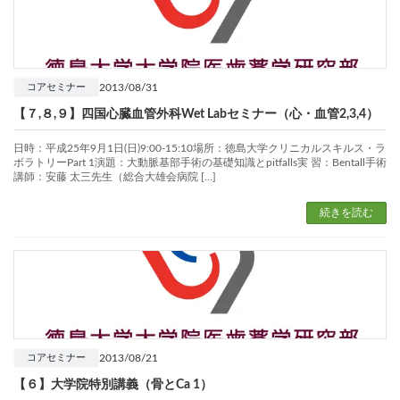
2013/08/31
コアセミナー
【７,８,９】四国心臓血管外科Wet Labセミナー（心・血管2,3,4）
日時：平成25年9月1日(日)9:00-15:10場所：徳島大学クリニカルスキルス・ラ
ボラトリーPart 1演題：大動脈基部手術の基礎知識とpitfalls実 習：Bentall手術
講師：安藤 太三先生（総合大雄会病院 […]
続きを読む
2013/08/21
コアセミナー
【６】大学院特別講義（骨とCa 1）