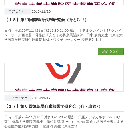
2013/11/20
コアセミナー
【１８】第20回徳島骨代謝研究会（骨とCa 2）
日時：平成25年11月21日(木) 19:30-21:00場所：ホテルクレメント4F クレメ
ントホール西演題：骨格筋研究とその将来展望講師：田中 廣壽先生 （東京大
学医科学研究所付属病院 抗体・ワクチンセンター 免疫病治 […]
続きを読む
2013/11/12
コアセミナー
【１７】第６回徳島県心臓核医学研究会（心・血管7）
日時：平成25年11月13日(水)18:45-20:45場所：日亜メディカルホール（B,C
室） 徳島大学病院西病棟11階特別講演19:15－20:45 演題：核医学検査による
心筋症の鑑別診断講師：百瀬 満 先生（東京女子 […]