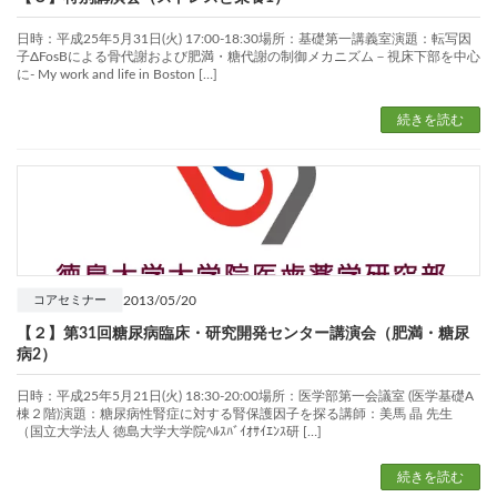
日時：平成25年5月31日(火) 17:00-18:30場所：基礎第一講義室演題：転写因
子ΔFosBによる骨代謝および肥満・糖代謝の制御メカニズム－視床下部を中心
に- My work and life in Boston […]
続きを読む
2013/05/20
コアセミナー
【２】第31回糖尿病臨床・研究開発センター講演会（肥満・糖尿
病2）
日時：平成25年5月21日(火) 18:30-20:00場所：医学部第一会議室 (医学基礎A
棟２階)演題：糖尿病性腎症に対する腎保護因子を探る講師：美馬 晶 先生
（国立大学法人 徳島大学大学院ﾍﾙｽﾊﾞｲｵｻｲｴﾝｽ研 […]
続きを読む