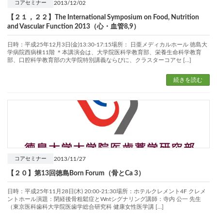
2013/12/02
コアセミナー
【２１，２２】The International Symposium on Food, Nutrition
and Vascular Function 2013（心・血管8,9）
日時：平成25年12月3日(金)13:30-17:15場所： 日亜メディカルホール 徳島大
学病院西病棟11階 ＊本講演会は、大学院医科学教育部、栄養生命科学教育
部、口腔科学教育部の大学院特別講義ならびに、クラスターコアセ […]
続きを読む
2013/11/27
コアセミナー
【２０】第13回徳島Born Forum（骨とCa 3）
日時：平成25年11月28日(木) 20:00-21:30場所：ホテルクレメント4F クレメ
ントホール演題：閉経後骨粗鬆症とWntシグナリング講師：寺内 公一 先生
（東京医科歯科大学院医歯学総合研究科 健康女性医学講 […]