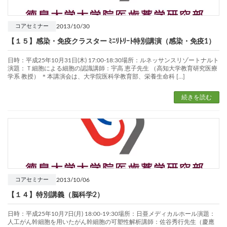
2013/10/30
コアセミナー
【１５】感染・免疫クラスター ﾐﾆﾘﾄﾘｰﾄ特別講演（感染・免疫1）
日時：平成25年10月31日(木) 17:00-18:30場所：ルネッサンスリゾートナルト
演題：Ｔ細胞による細胞の認識講師：宇高 恵子先生 （高知大学教育研究医療
学系 教授） ＊本講演会は、大学院医科学教育部、栄養生命科 […]
続きを読む
2013/10/06
コアセミナー
【１４】特別講義（脳科学2）
日時：平成25年10月7日(月) 18:00-19:30場所：日亜メディカルホール演題：
人工がん幹細胞を用いたがん幹細胞の可塑性解析講師：佐谷秀行先生（慶應