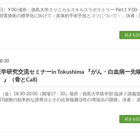
）9:00-場所：徳島大学クリニカルスキルスラボラトリー Part.1 9:00-
存基部置換術の標準化に向けて－具体的手術手技とコツについて－」演者：
続きを読
8-30
医学研究交流セミナーin Tokushima 『がん・白血病ー先
』（骨とCa8)
（金）18:30-20:00（開場17：30）場所：徳島大学医学部 臨床Ⅱ講義室
様γδT細胞の効率的な誘導法とその抗骨髄腫活性の増強法の開発」演者： 
続きを読