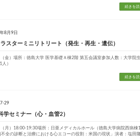
続きを読
8年8月9日
育クラスターミニリトリート（発生・再生・遺伝）
0日（金）場所：徳島大学 医学基礎Ａ棟2階 第五会議室参加人数：大学院生
1人）
続きを読
7-29
科学セミナー（心・血管2）
日（月）18:00-19:30場所：日亜メディカルホール（徳島大学病院西病棟1
鎖不全の診断と治療における心エコーの役割：米国の現状」演者：塩田