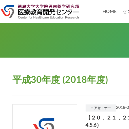
コ
ナ
ン
ビ
HOME
セ
テ
ゲ
ン
ー
ツ
シ
へ
ョ
ス
ン
キ
に
ッ
移
プ
動
平成30年度 (2018年度)
2018-0
コアセミナー
【２０，２１，２２
4,5,6）