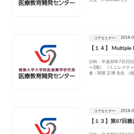
先生 （Professor […]
2018-0
コアセミナー
【１４】 Multiple 
日時：平成30年7月23
ー1階） 《ミニレクチ
者：阿部 正博 先生 （徳 
2018-0
コアセミナー
【１３】第87回