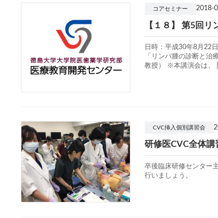
2018-0
コアセミナー
【１８】 第5回リ
日時：平成30年8月22
「リンパ腫の診断と治療
教授） ※本講演会は、 [
CVC挿入個別講習会
研修医CVC全体講
卒後臨床研修センター主
行いましょう。