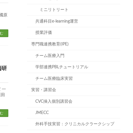
ミニリトリート
國原
共通科目e-learning運営
授業評価
む
専門職連携教育(IPE)
チーム医療入門
学部連携PBLチュートリアル
端研
チーム医療臨床実習
 一
実習・講習会
原田
CVC挿入個別講習会
JMECC
む
外科手技実習：クリニカルクラークシップ