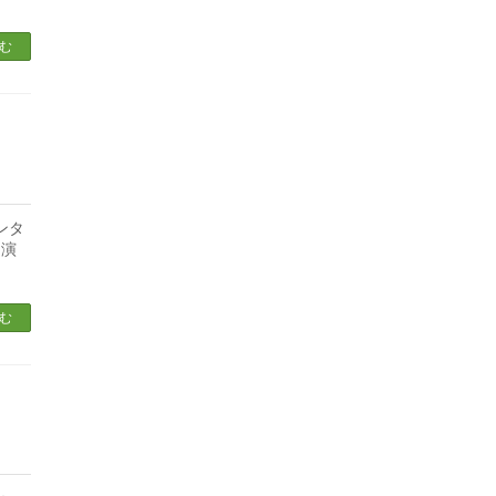
む
ンタ
」演
む