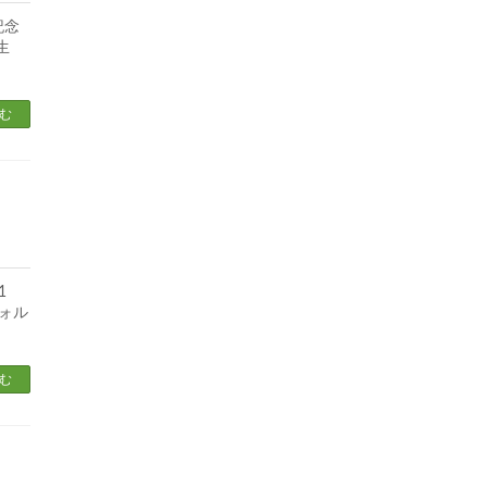
記念
生
む
1
ォル
む