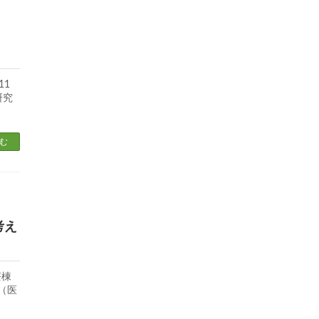
11
研究
む
考え
療棟
 （医