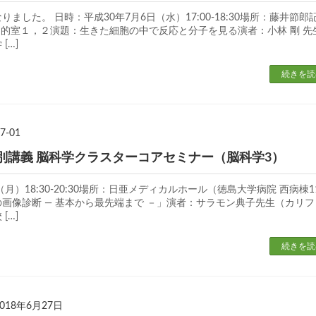
ました。 日時：平成30年7月6日（水）17:00-18:30場所：藤井節郎
目的室１，２演題：生きた細胞の中で反応と分子を見る演者：小林 剛 先
[…]
続きを読
7-01
別講義 脳科学クラスターコアセミナー（脳科学3）
（月）18:30-20:30場所：日亜メディカルホール（徳島大学病院 西病棟1
画像診断 ― 基本から最先端まで －」演者：サラモン典子先生（カリフ
[…]
続きを読
2018年6月27日