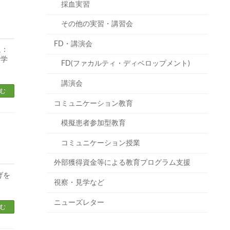
採血実習
その他の実習・講習会
FD・講演会
題：
断学
FD(ファカルティ・ディベロップメント)
講演会
む
コミュニケーション教育
模擬患者参加型教育
コミュニケーション授業
外部獲得資金等による教育プログラム支援
げを
視察・見学など
ニューズレター
む