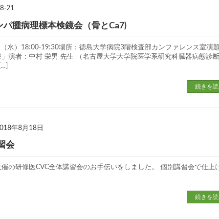
8-21
ンパ腫病理標本検鏡会（骨とCa7)
日（水）18:00-19:30場所：徳島大学病院3階検査部カンファレンス室演
」演者：中村 栄男 先生 （名古屋大学大学院医学系研究科臓器病態診
…]
続きを読
2018年8月18日
習会
催の研修医CVC全体講習会のお手伝いをしました。 個別講習会で仕上
続きを読