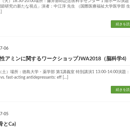
（火）18:30-20:00場所：藤井節郎記念医科学センター 1 階ホール演題
節研究の新たな視点」演者：中江淳 先生 （国際医療福祉大学医学部 
]
続きを読
7-06
活性アミンに関するワークショップJWA2018（脳科学4)
土）場所：徳島大学・薬学部 第1講義室 特別講演1 13:00-14:00演題：
. fast-acting antidepressants: eff […]
続きを読
7-05
とCa)