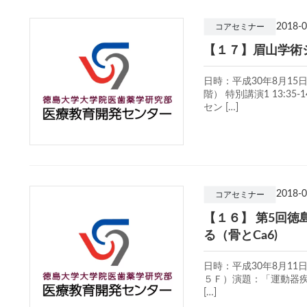
2018-0
コアセミナー
【１７】眉山学術
日時：平成30年8月15日
階） 特別講演1 13:3
セン […]
2018-0
コアセミナー
【１６】 第5回徳島
る（骨とCa6)
日時：平成30年8月11日
５Ｆ）演題：「運動器疾患に
[…]