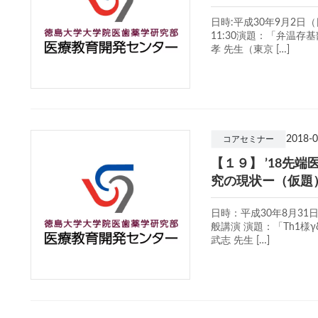
日時:平成30年9月2日（日
11:30演題：「弁温
孝 先生（東京 […]
2018-0
コアセミナー
【１９】 ’18先端
究の現状ー（仮題）
日時：平成30年8月31日
般講演 演題：「Th1
武志 先生 […]