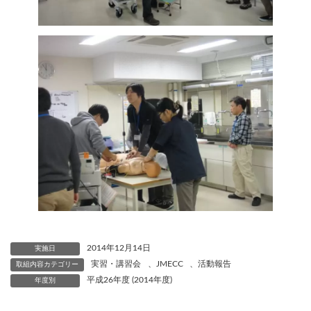
2014年12月14日
実施日
実習・講習会
、
JMECC
、
活動報告
取組内容カテゴリー
平成26年度 (2014年度)
年度別