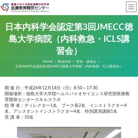
コ
ナ
ン
ビ
テ
ゲ
ン
ー
ツ
シ
日本内科学会認定第3回JMECC徳
へ
ョ
ス
ン
島大学病院（内科救急・ICLS講
キ
に
ッ
移
習会）
プ
動
HOME
取組内容
実習・講習会
日本内科学会認定第3回JMECC徳島大学病院（内科救急・ICLS講習会）
開 催 日：平成26年12月14日（日）8:50～17:30
開催場所：徳島大学大学院ヘルスバイオサイエンス研究部医療教
育開発センタースキルスラボ
指 導 者：ディレクター1名、ブース長2名、インストラクター4
名、アシスタントインストラクター4名、特別講演講師1名
受 講 者：10名