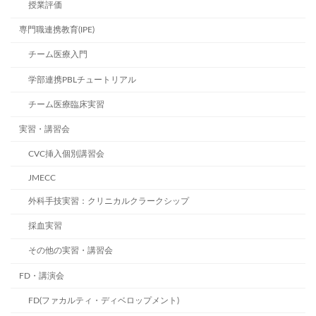
授業評価
専門職連携教育(IPE)
チーム医療入門
学部連携PBLチュートリアル
チーム医療臨床実習
実習・講習会
CVC挿入個別講習会
JMECC
外科手技実習：クリニカルクラークシップ
採血実習
その他の実習・講習会
FD・講演会
FD(ファカルティ・ディベロップメント)