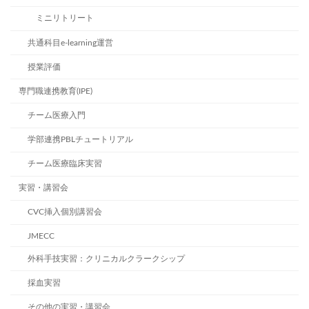
ミニリトリート
共通科目e-learning運営
授業評価
専門職連携教育(IPE)
チーム医療入門
学部連携PBLチュートリアル
チーム医療臨床実習
実習・講習会
CVC挿入個別講習会
JMECC
外科手技実習：クリニカルクラークシップ
採血実習
その他の実習・講習会