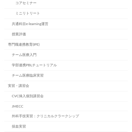
コアセミナー
ミニリトリート
共通科目e-learning運営
授業評価
専門職連携教育(IPE)
チーム医療入門
学部連携PBLチュートリアル
チーム医療臨床実習
実習・講習会
CVC挿入個別講習会
JMECC
外科手技実習：クリニカルクラークシップ
採血実習