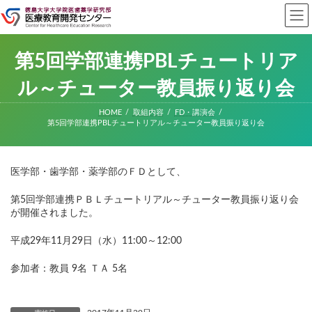
コ
ナ
ン
ビ
テ
ゲ
ン
ー
ツ
シ
第5回学部連携PBLチュートリア
へ
ョ
ス
ン
ル～チューター教員振り返り会
キ
に
ッ
移
HOME
取組内容
FD・講演会
プ
動
第5回学部連携PBLチュートリアル～チューター教員振り返り会
医学部・歯学部・薬学部のＦＤとして、
第5回学部連携ＰＢＬチュートリアル～チューター教員振り返り会
が開催されました。
平成29年11月29日（水）11:00～12:00
参加者：教員 9名 ＴＡ 5名