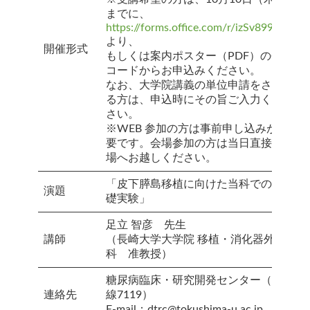
までに、
https://forms.office.com/r/izSv899Z8e
より、
開催形式
もしくは案内ポスター（PDF）のQR
コードからお申込みください。
なお、大学院講義の単位申請をされ
る方は、申込時にその旨ご入力くだ
さい。
※WEB 参加の方は事前申し込みが必
要です。会場参加の方は当日直接会
場へお越しください。
「皮下膵島移植に向けた当科での基
演題
礎実験」
足立 智彦 先生
講師
（長崎大学大学院 移植・消化器外
科 准教授）
糖尿病臨床・研究開発センター（内
連絡先
線7119）
E-mail：dtrc@tokushima-u.ac.jp