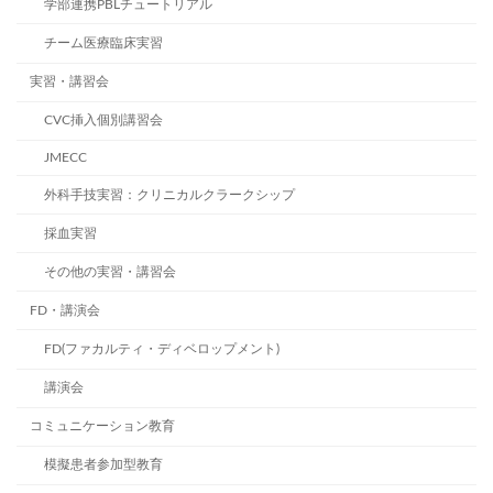
学部連携PBLチュートリアル
チーム医療臨床実習
実習・講習会
CVC挿入個別講習会
JMECC
外科手技実習：クリニカルクラークシップ
採血実習
その他の実習・講習会
FD・講演会
FD(ファカルティ・ディベロップメント)
講演会
コミュニケーション教育
模擬患者参加型教育