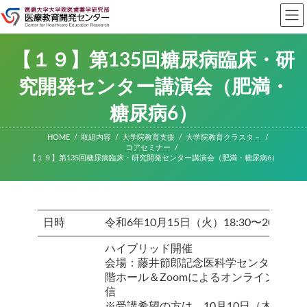
コ
ナ
ン
ビ
テ
ゲ
ン
ー
ツ
シ
【１９】第135回糖尿病臨床・研
へ
ョ
ス
ン
究開発センター講演会（肥満・
キ
に
ッ
移
糖尿病6）
プ
動
HOME
取組内容
大学院教育支援
大学院教育クラスタ－
コアセミナー
【１９】第135回糖尿病臨床・研究開発センター講演会（肥満・糖尿病6）
日時
令和6年10月15日（火）18:30〜20:00
ハイブリッド開催
会場：藤井節郎記念医科学センター1
階ホール＆Zoomによるオンライン配
信
※受講希望の方は、10月10日（木）