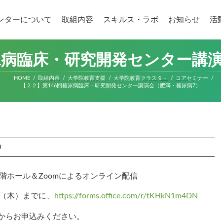
ンターについて
取組内容
スキルス・ラボ
お知らせ
活
尿病臨床・研究開発センター講
HOME
取組内容
大学院教育支援
大学院教育クラスタ－
コアセミナー
【２２】第146回糖尿病臨床・研究開発センター講演会（肥満・糖尿病7）
0
階ホール＆Zoomによるオンライン配信
日（木）までに、
https://forms.office.com/r/tKHkN1m4DN
からお申込みください。