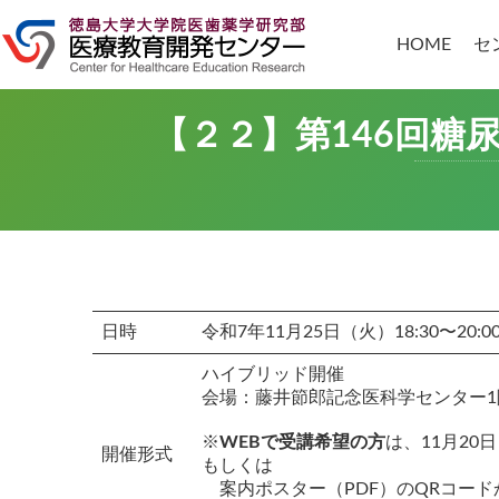
コ
ナ
ン
ビ
HOME
セ
テ
ゲ
ン
ー
ツ
シ
へ
ョ
【２２】第146回糖
ス
ン
キ
に
ッ
移
プ
動
日時
令和7年11月25日（火）18:30〜20:0
ハイブリッド開催
会場：藤井節郎記念医科学センター1
※
WEBで受講希望の方
は、11月20
開催形式
もしくは
案内ポスター（PDF）のQRコード