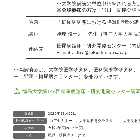
※大学院講義の単位申請をされる方
※
会場参加の方
は、当日、直接会場
演題
「糖尿病病態における膵β細胞量の調
講師
淺原 俊一郎 先生（神戸大学大学院
糖尿病臨床・研究開発センター（内線7
連絡先
E-mail：dtrc@tokushima-u.ac.jp
※本講演会は、大学院医学研究科、医科栄養学研究科、
ー（肥満・糖尿病クラスター）を兼ねています。
徳島大学第146回糖尿病臨床・研究開発センター講演会
2025年11月25日
実施日
コアセミナー
、
大学院教育クラスタ－
、
大学院教
取組内容カテゴリー
令和7年度(2025年度)
年度別
肥満・糖尿病クラスター
タグ