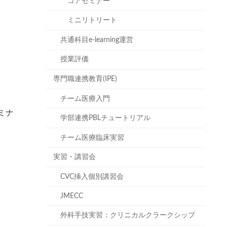
コアセミナー
ミニリトリート
共通科目e-learning運営
授業評価
専門職連携教育(IPE)
チーム医療入門
ミナ
学部連携PBLチュートリアル
チーム医療臨床実習
実習・講習会
CVC挿入個別講習会
JMECC
外科手技実習：クリニカルクラークシップ