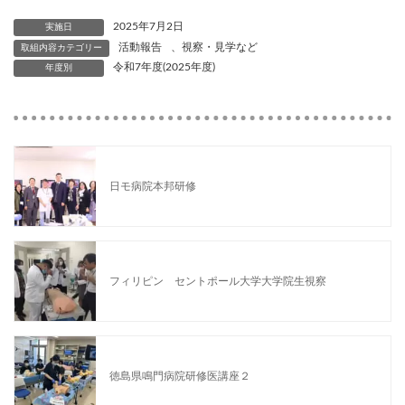
2025年7月2日
実施日
活動報告
、
視察・見学など
取組内容カテゴリー
令和7年度(2025年度)
年度別
日モ病院本邦研修
フィリピン セントポール大学大学院生視察
徳島県鳴門病院研修医講座２