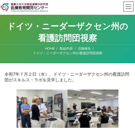
コ
ナ
ン
ビ
テ
ゲ
ン
ー
ツ
シ
ドイツ・ニーダーザクセン州の
へ
ョ
ス
ン
看護訪問団視察
キ
に
ッ
移
HOME
取組内容
活動報告
プ
動
ドイツ・ニーダーザクセン州の看護訪問団視察
令和7年７月２日（水）、ドイツ・ニーダーザクセン州の看護訪問
団がスキルス・ラボを見学しました。