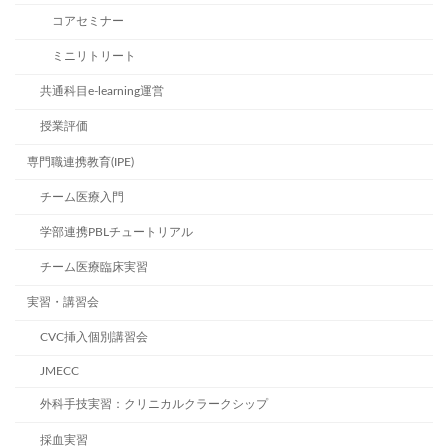
コアセミナー
ミニリトリート
共通科目e-learning運営
授業評価
専門職連携教育(IPE)
チーム医療入門
学部連携PBLチュートリアル
チーム医療臨床実習
実習・講習会
CVC挿入個別講習会
JMECC
外科手技実習：クリニカルクラークシップ
採血実習