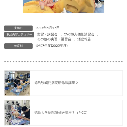
2025年4月17日
実施日
実習・講習会
、
CVC挿入個別講習会
、
取組内容カテゴリー
その他の実習・講習会
、
活動報告
令和7年度(2025年度)
年度別
徳島県鳴門病院研修医講座２
徳島大学病院研修医講座７（PICC）