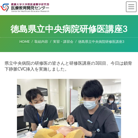
コ
ナ
ン
ビ
テ
ゲ
ン
ー
ツ
シ
徳島県立中央病院研修医講座3
へ
ョ
ス
ン
キ
に
HOME
取組内容
実習・講習会
徳島県立中央病院研修医講座3
ッ
移
プ
動
県立中央病院の研修医の皆さんと研修医講座の3回目、今日は鎖骨
下静脈CVC挿入を実施しました。