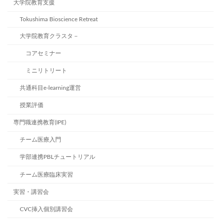
大学院教育支援
Tokushima Bioscience Retreat
大学院教育クラスタ－
コアセミナー
ミニリトリート
共通科目e-learning運営
授業評価
専門職連携教育(IPE)
チーム医療入門
学部連携PBLチュートリアル
チーム医療臨床実習
実習・講習会
CVC挿入個別講習会