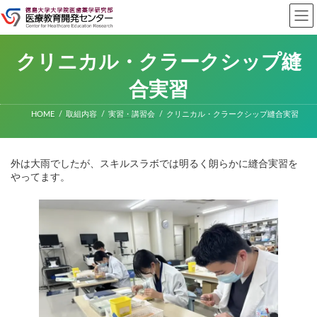
コ
ナ
ン
ビ
テ
ゲ
ン
ー
ツ
シ
クリニカル・クラークシップ縫
へ
ョ
ス
ン
合実習
キ
に
ッ
移
HOME
取組内容
実習・講習会
クリニカル・クラークシップ縫合実習
プ
動
外は大雨でしたが、スキルスラボでは明るく朗らかに縫合実習を
やってます。