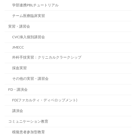
学部連携PBLチュートリアル
チーム医療臨床実習
実習・講習会
CVC挿入個別講習会
JMECC
外科手技実習：クリニカルクラークシップ
採血実習
その他の実習・講習会
FD・講演会
FD(ファカルティ・ディベロップメント)
講演会
コミュニケーション教育
模擬患者参加型教育