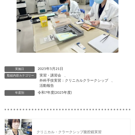
2025年5月21日
実施日
実習・講習会
、
取組内容カテゴリー
外科手技実習：クリニカルクラークシップ
、
活動報告
令和7年度(2025年度)
年度別
クリニカル・クラークシップ腹腔鏡実習