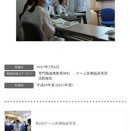
2017年7月6日
実施日
専門職連携教育(IPE)
、
チーム医療臨床実習
、
取組内容カテゴリー
活動報告
平成29年度 (2017年度)
年度別
第6回チーム医療臨床実習