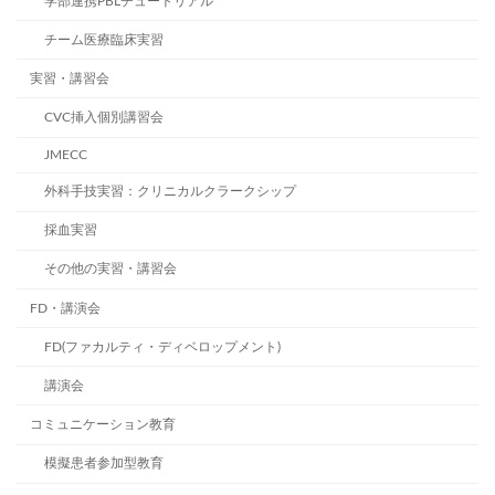
学部連携PBLチュートリアル
チーム医療臨床実習
実習・講習会
CVC挿入個別講習会
JMECC
外科手技実習：クリニカルクラークシップ
採血実習
その他の実習・講習会
FD・講演会
FD(ファカルティ・ディベロップメント)
講演会
コミュニケーション教育
模擬患者参加型教育