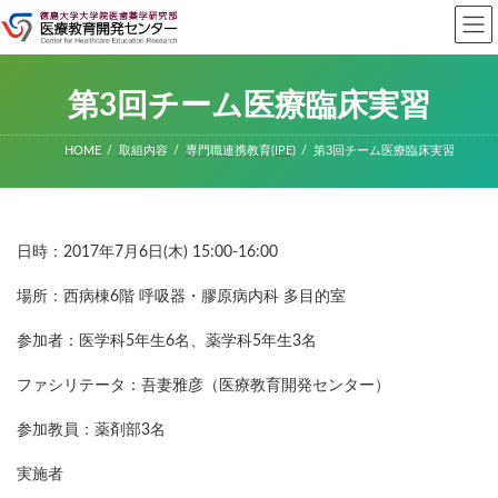
コ
ナ
ン
ビ
テ
ゲ
ン
ー
ツ
シ
第3回チーム医療臨床実習
へ
ョ
ス
ン
キ
に
HOME
取組内容
専門職連携教育(IPE)
第3回チーム医療臨床実習
ッ
移
プ
動
日時：2017年7月6日(木) 15:00-16:00
場所：西病棟6階 呼吸器・膠原病内科 多目的室
参加者：医学科5年生6名、薬学科5年生3名
ファシリテータ：吾妻雅彦（医療教育開発センター）
参加教員：薬剤部3名
実施者