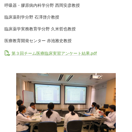
呼吸器・膠原病内科学分野 西岡安彦教授
臨床薬剤学分野 石澤啓介教授
臨床薬学実務教育学分野 久米哲也教授
医療教育開発センター 赤池雅史教授
第３回チーム医療臨床実習アンケート結果.pdf