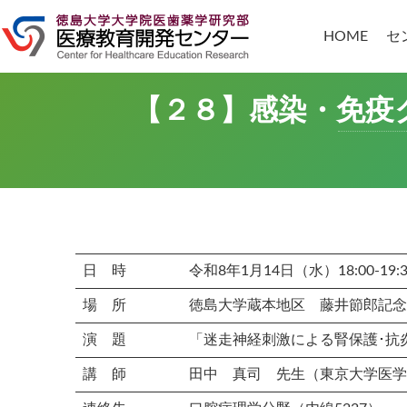
コ
ナ
ン
ビ
HOME
セ
テ
ゲ
ン
ー
ツ
シ
へ
ョ
【２８】感染・免疫
ス
ン
キ
に
ッ
移
プ
動
日 時
令和8年1月14日（水）18:00-19:3
場 所
徳島大学蔵本地区 藤井節郎記念
演 題
「迷走神経刺激による腎保護･抗
講 師
田中 真司 先生（東京大学医学