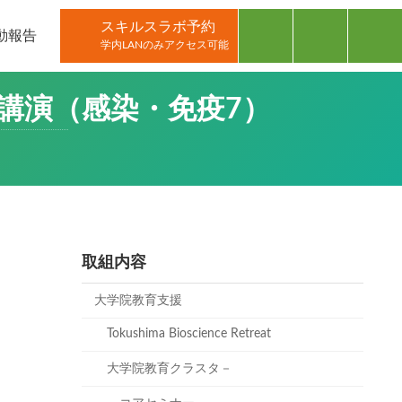
スキルスラボ予約
動報告
学内LANのみアクセス可能
講演（感染・免疫7）
取組内容
大学院教育支援
Tokushima Bioscience Retreat
大学院教育クラスタ－