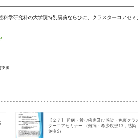
腔科学研究科の大学院特別講義ならびに、クラスターコアセミ
f
育支援
【２７】 難病・希少疾患及び感染・免疫クラ
感
ターコアセミナー （難病・希少疾患13，感染
免疫6）