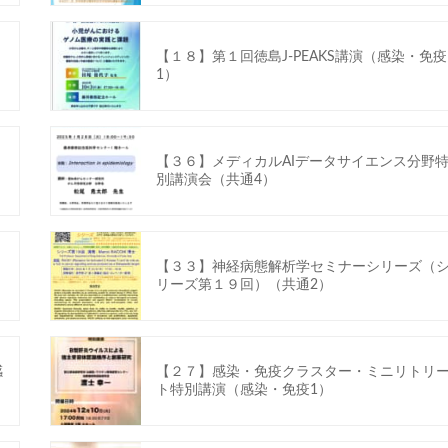
【１８】第１回徳島J-PEAKS講演（感染・免疫
1）
【３６】メディカルAIデータサイエンス分野
別講演会（共通4）
【３３】神経病態解析学セミナーシリーズ（
リーズ第１９回）（共通2）
感
【２７】感染・免疫クラスター・ミニリトリ
ト特別講演（感染・免疫1）