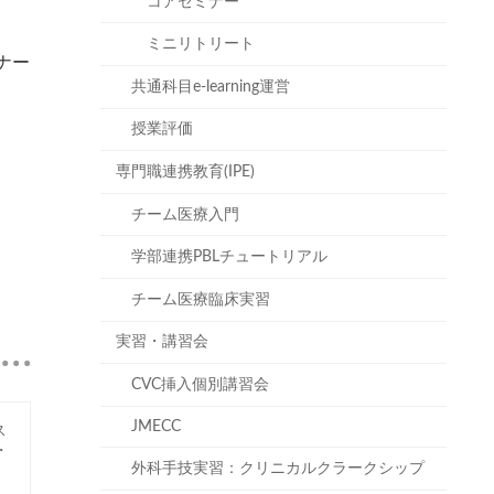
コアセミナー
ミニリトリート
ナー
共通科目e-learning運営
授業評価
専門職連携教育(IPE)
チーム医療入門
学部連携PBLチュートリアル
チーム医療臨床実習
実習・講習会
CVC挿入個別講習会
JMECC
ス
・
外科手技実習：クリニカルクラークシップ