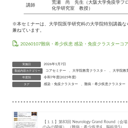
荒瀬 尚 先生（大阪大学免疫学フロ
講師
化学研究室 教授）
※本セミナーは、大学院医学研究科の大学院特別講義な
兼ねています。
20260107難病・希少疾患 感染・免疫クラスターコア
2026年1月7日
実施日
コアセミナー
、
大学院教育クラスタ－
、
大学院教
取組内容カテゴリー
令和7年度(2025年度)
年度別
感染・免疫クラスター
、
難病・希少疾患クラスター
タグ
【１１】第83回 Neurology Grand Round（会場
のみの開催） （難病・希少疾患4，脳科学5）