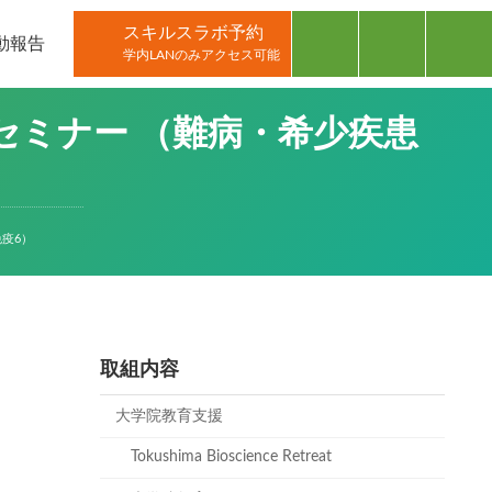
スキルスラボ予約
動報告
学内LANのみアクセス可能
セミナー （難病・希少疾患
疫6）
取組内容
大学院教育支援
Tokushima Bioscience Retreat