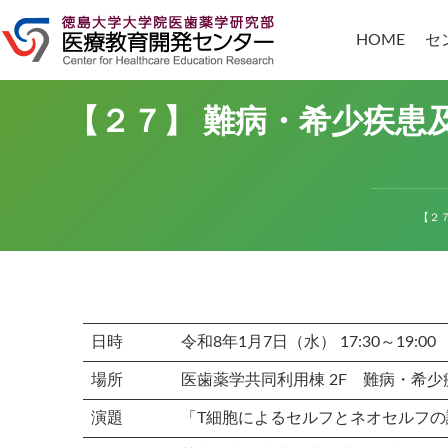
コ
ナ
ン
ビ
HOME
セ
テ
ゲ
ン
ー
ツ
シ
へ
ョ
【２７】 難病・希少疾患
ス
ン
キ
に
ッ
移
プ
動
【２
日時
令和8年1月7日（水） 17:30～19:00
場所
医歯薬学共同利用棟 2F 難病・希少疾患部
演題
「T細胞によるセルフとネオセルフ