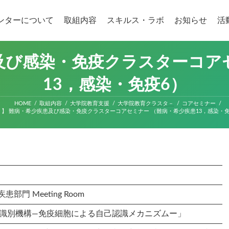
ンターについて
取組内容
スキルス・ラボ
お知らせ
活
及び感染・免疫クラスターコア
13，感染・免疫6）
HOME
取組内容
大学院教育支援
大学院教育クラスタ－
コアセミナー
７】 難病・希少疾患及び感染・免疫クラスターコアセミナー （難病・希少疾患13，感染・免
門 Meeting Room
の識別機構—免疫細胞による自己認識メカニズムー」