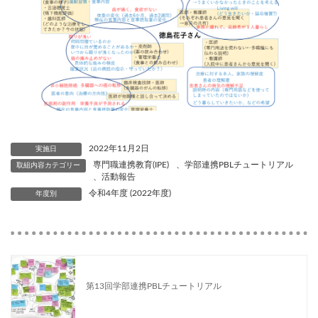
2022年11月2日
実施日
専門職連携教育(IPE)
、
学部連携PBLチュートリアル
取組内容カテゴリー
、
活動報告
令和4年度 (2022年度)
年度別
第13回学部連携PBLチュートリアル