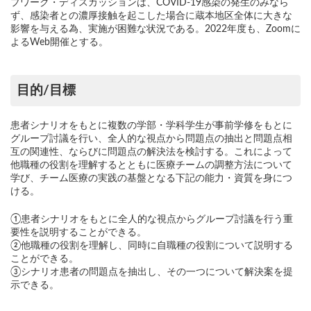
プワーク・ディスカッションは、COVID-19感染の発生のみなら
ず、感染者との濃厚接触を起こした場合に蔵本地区全体に大きな
影響を与える為、実施が困難な状況である。2022年度も、Zoomに
よるWeb開催とする。
目的/目標
患者シナリオをもとに複数の学部・学科学生が事前学修をもとに
グループ討議を行い、全人的な視点から問題点の抽出と問題点相
互の関連性、ならびに問題点の解決法を検討する。これによって
他職種の役割を理解するとともに医療チームの調整方法について
学び、チーム医療の実践の基盤となる下記の能力・資質を身につ
ける。
①患者シナリオをもとに全人的な視点からグループ討議を行う重
要性を説明することができる。
②他職種の役割を理解し、同時に自職種の役割について説明する
ことができる。
③シナリオ患者の問題点を抽出し、その一つについて解決案を提
示できる。