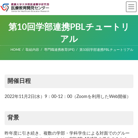
コ
ナ
ン
ビ
テ
ゲ
ン
ー
ツ
シ
第10回学部連携PBLチュートリ
へ
ョ
ス
ン
アル
キ
に
ッ
移
HOME
取組内容
専門職連携教育(IPE)
第10回学部連携PBLチュートリアル
プ
動
開催日程
2022年11月2日(水）9：00-12：00（Zoomを利用したWeb開催）
背景
昨年度に引き続き、複数の学部・学科学生による対面でのグルー