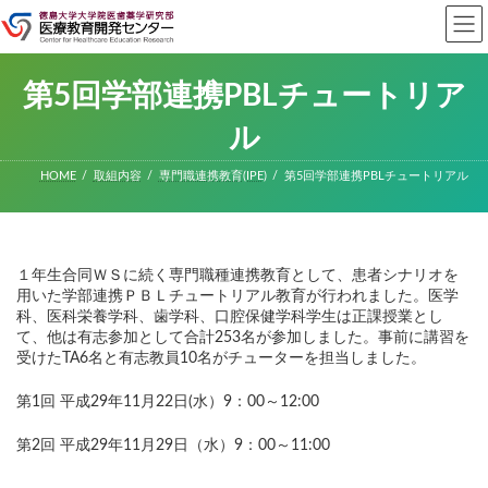
コ
ナ
ン
ビ
テ
ゲ
ン
ー
ツ
シ
第5回学部連携PBLチュートリア
へ
ョ
ス
ン
ル
キ
に
ッ
移
HOME
取組内容
専門職連携教育(IPE)
第5回学部連携PBLチュートリアル
プ
動
１年生合同ＷＳに続く専門職種連携教育として、患者シナリオを
用いた学部連携ＰＢＬチュートリアル教育が行われました。医学
科、医科栄養学科、歯学科、口腔保健学科学生は正課授業とし
て、他は有志参加として合計253名が参加しました。事前に講習を
受けたTA6名と有志教員10名がチューターを担当しました。
第1回 平成29年11月22日(水）9：00～12:00
第2回 平成29年11月29日（水）9：00～11:00