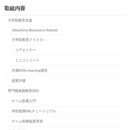
取組内容
大学院教育支援
Tokushima Bioscience Retreat
大学院教育クラスタ－
コアセミナー
ミニリトリート
共通科目e-learning運営
授業評価
専門職連携教育(IPE)
チーム医療入門
学部連携PBLチュートリアル
チーム医療臨床実習