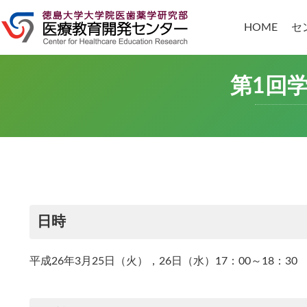
コ
ナ
ン
ビ
HOME
セ
テ
ゲ
ン
ー
ツ
シ
へ
ョ
第1回
ス
ン
キ
に
ッ
移
プ
動
日時
平成26年3月25日（火），26日（水）17：00～18：30